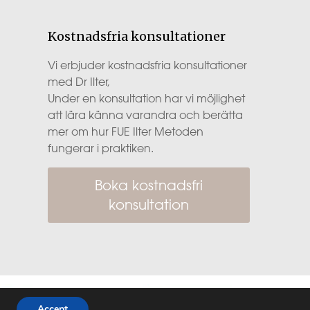
Kostnadsfria konsultationer
Vi erbjuder kostnadsfria konsultationer
med Dr Ilter,
Under en konsultation har vi möjlighet
att lära känna varandra och berätta
mer om hur FUE Ilter Metoden
fungerar i praktiken.
Boka kostnadsfri
konsultation
Accept