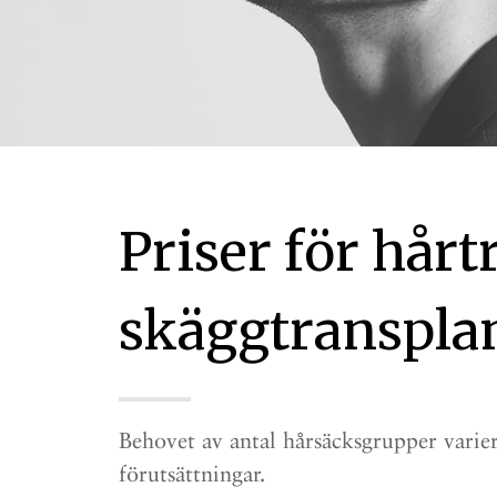
Priser för hår
skäggtranspla
Behovet av antal hårsäcksgrupper variera
förutsättningar.