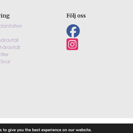
ring
Följ oss
plantation
l
håravfall
 håravfall
Ilter
 Svar
 to give you the best experience on our website.
ILTER CLINIC ÄR MEDLEM i