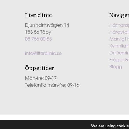
Ilter clinic
Navige
Djursholmsvägen 14
Hårtrans
183 56 Täby
Håravfal
08 756 00 55
Manligt 
Kvinnligt
Dr Demir 
info@ilterclinic.se
Frågor &
Blogg
Öppettider
Mån-fre: 09-17
Telefontid mån-fre: 09-16
COPYRIGHT ILTER CLINIC AB - STOCKHOLM 2022
We are using cookies