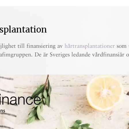
splantation
lighet till finansiering av
hårtransplantationer
som u
afimgruppen. De är Sveriges ledande vårdfinansiär oc