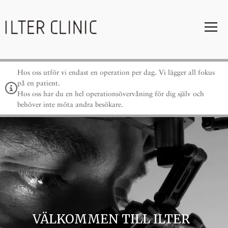
Hos oss utför vi endast en operation per dag. Vi lägger all fokus
på en patient.
Hos oss har du en hel operationsövervåning för dig själv och
behöver inte möta andra besökare.
VÄLKOMMEN TILL ILTER