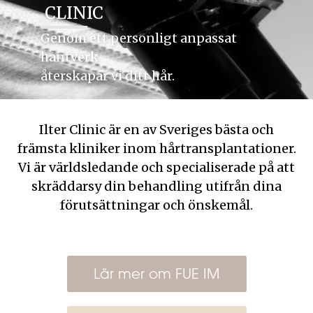
CLINIC
Genom ett personligt anpassat
hantverk
återskapar vi ditt hår.
Ilter Clinic är en av Sveriges bästa och
främsta kliniker inom hårtransplantationer.
Vi är världsledande och specialiserade på att
skräddarsy din behandling utifrån dina
förutsättningar och önskemål.
Lär mer om FUE IM