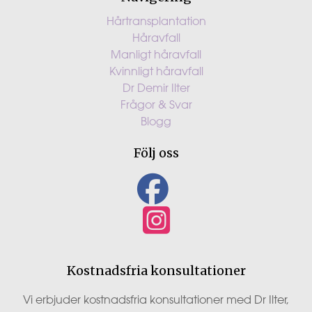
Hårtransplantation
Håravfall
Manligt håravfall
Kvinnligt håravfall
Dr Demir Ilter
Frågor & Svar
Blogg
Följ oss
Kostnadsfria konsultationer
Vi erbjuder kostnadsfria konsultationer med Dr Ilter,