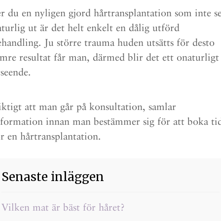
er du en nyligen gjord hårtransplantation som inte s
turlig ut är det helt enkelt en dålig utförd
ehandling. Ju större trauma huden utsätts för desto
ämre resultat får man, därmed blir det ett onaturligt
tseende.
iktigt att man går på konsultation, samlar
nformation innan man bestämmer sig för att boka ti
ör en hårtransplantation.
Senaste inläggen
Vilken mat är bäst för håret?