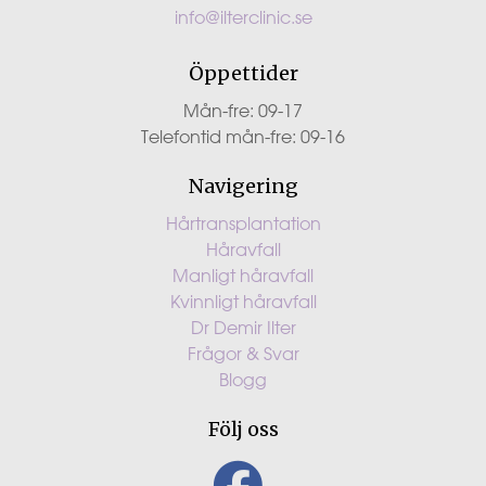
info@ilterclinic.se
Öppettider
Mån-fre: 09-17
Telefontid mån-fre: 09-16
Navigering
Hårtransplantation
Håravfall
Manligt håravfall
Kvinnligt håravfall
Dr Demir Ilter
Frågor & Svar
Blogg
Följ oss