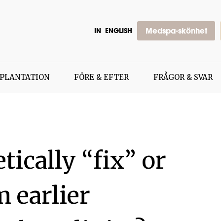
Medspa-skönhet
IN
ENGLISH
PLANTATION
FÖRE & EFTER
FRÅGOR & SVAR
tically “fix” or
m earlier