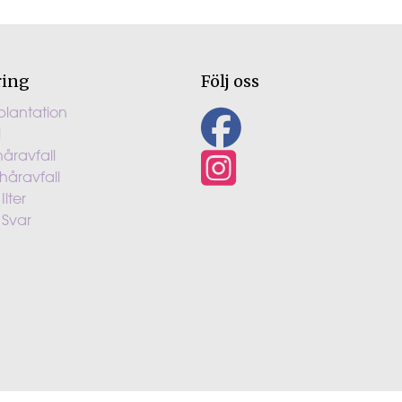
ring
Följ oss
plantation
l
håravfall
 håravfall
Ilter
 Svar