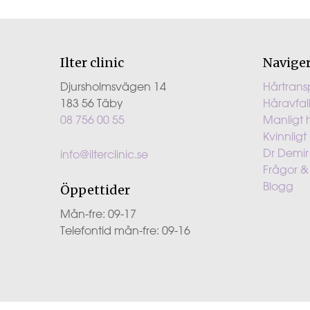
Ilter clinic
Navige
Djursholmsvägen 14
Hårtrans
183 56 Täby
Håravfal
08 756 00 55
Manligt 
Kvinnligt
Dr Demir 
info@ilterclinic.se
Frågor &
Blogg
Öppettider
Mån-fre: 09-17
Telefontid mån-fre: 09-16