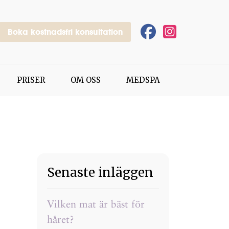
Boka kostnadsfri konsultation
PRISER
OM OSS
MEDSPA
Senaste inläggen
Vilken mat är bäst för
håret?