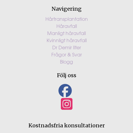
Navigering
Hårtransplantation
Håravfall
Manligt håravfall
Kvinnligt håravfall
Dr Demir Ilter
Frågor & Svar
Blogg
Följ oss
Kostnadsfria konsultationer